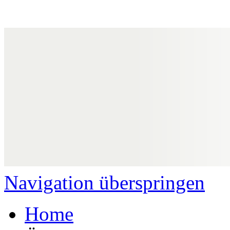
Navigation überspringen
Home