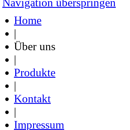
Navigation überspringen
Home
|
Über uns
|
Produkte
|
Kontakt
|
Impressum