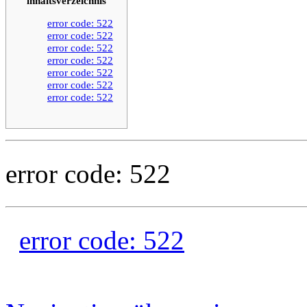
inhaltsverzeichnis
error code: 522
error code: 522
error code: 522
error code: 522
error code: 522
error code: 522
error code: 522
error code: 522
error code: 522