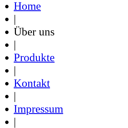
Home
|
Über uns
|
Produkte
|
Kontakt
|
Impressum
|